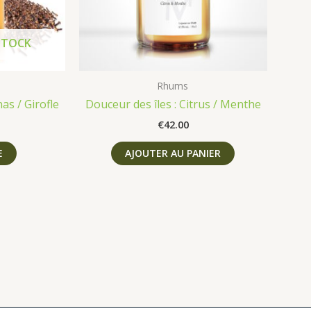
STOCK
Rhums
as / Girofle
Douceur des îles : Citrus / Menthe
€
42.00
E
AJOUTER AU PANIER