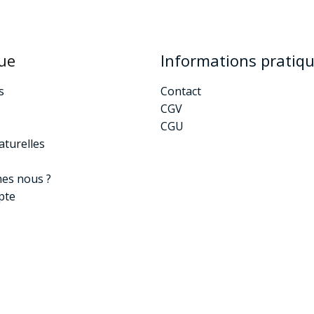
ue
Informations pratiq
s
Contact
CGV
CGU
aturelles
es nous ?
pte