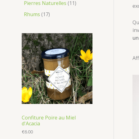
Pierres Naturelles
11
ex
Rhums
17
Qu
in
un
Af
Confiture Poire au Miel
d'Acacia
€
6.00