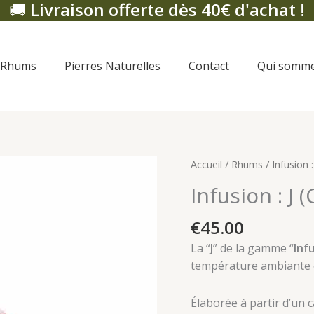
🚚
Livraison offerte dès 40€ d'achat !
Rhums
Pierres Naturelles
Contact
Qui somme
quantité
Accueil
/
Rhums
/ Infusion 
de
Infusion : J 
Infusion
:
€
45.00
J
La “
J
” de la gamme “
Inf
(Cacao
température ambiante e
/
Noisette)
Élaborée à partir d’un 